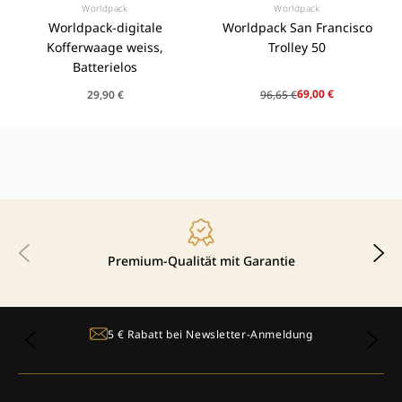
Worldpack
Worldpack
Anbieter:
Anbieter:
Worldpack-digitale
Worldpack San Francisco
Kofferwaage weiss,
Trolley 50
Batterielos
Normaler
Normaler
Verkaufspreis
69,00 €
29,90 €
96,65 €
Preis
Preis
Premium-Qualität mit Garantie
g
Lieferze
5 € Rabatt bei Newsletter-Anmeldung
Deutsch