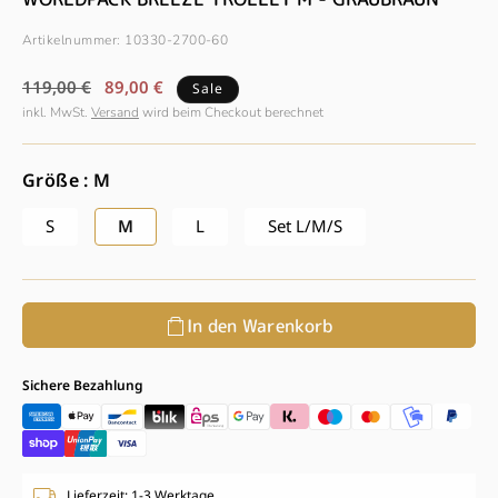
Artikelnummer:
10330-2700-60
Normaler
Verkaufspreis
119,00 €
89,00 €
Sale
Preis
inkl. MwSt.
Versand
wird beim Checkout berechnet
Größe : M
S
M
L
Set L/M/S
In den Warenkorb
Sichere Bezahlung
Lieferzeit: 1-3 Werktage