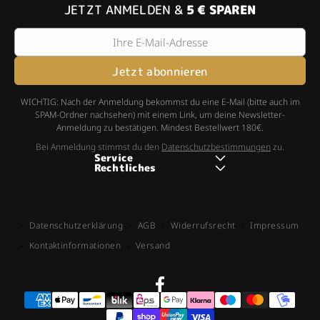
JETZT ANMELDEN &
5 € SPAREN
Ihre E-Mail-Adresse
Jetzt abonnieren
WICHTIG: Nach der Anmeldung bekommst du eine E-Mail (bitte auch im
SPAM-Ordner nachsehen) mit einem Link, um deine Newsletter-
Anmeldung zu bestätigen. Mindest Bestellwert 180€.
Bei Anmeldung stimmst du den
Datenschutzbestimmungen
zu.
Service
Rechtliches
Über uns
AGB
FAQ
Impressum
Kontakt
Datenschutz
Datenschutzerklärung
AGB
Widerrufsrecht
Impressum
Zahlung & Versand
Widerruf
Kontaktinformationen
Versand
Facebook
Zahlungsmethoden