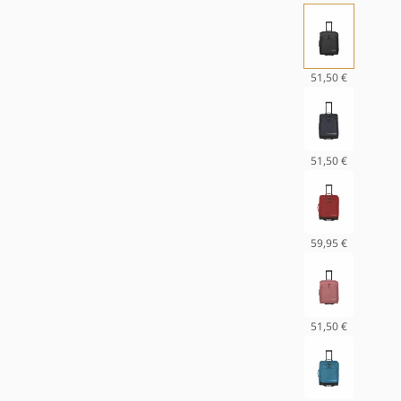
in
Mod
öffn
51,50 €
Schwarz
51,50 €
Anthrazit
59,95 €
Rot
51,50 €
Rosa