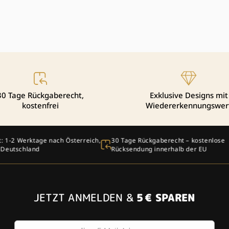
30 Tage Rückgaberecht,
Exklusive Designs mit
kostenfrei
Wiedererkennungswer
ach Österreich,
30 Tage Rückgaberecht – kostenlose
5 € Raba
Rücksendung innerhalb der EU
JETZT ANMELDEN &
5 € SPAREN