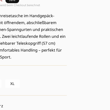
O
wird beim Checkout berechnet
N
nreisetasche im Handgepäck-
it öffnendem, abschließbarem
nen-Spanngurten und praktischen
 Zwei leichtlaufende Rollen und ein
ehbarer Teleskopgriff (57 cm)
mfortables Handling – perfekt für
Sport.
XL
rz
ien