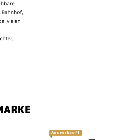
iehbare
m Bahnhof,
ei vielen
chter,
MARKE
Ausverkauft