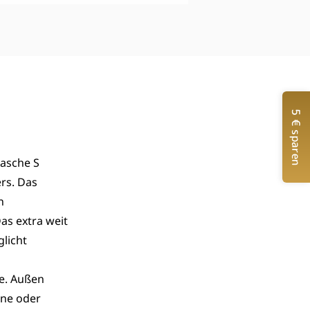
5 € sparen
tasche S
ers. Das
n
as extra weit
licht
le. Außen
one oder