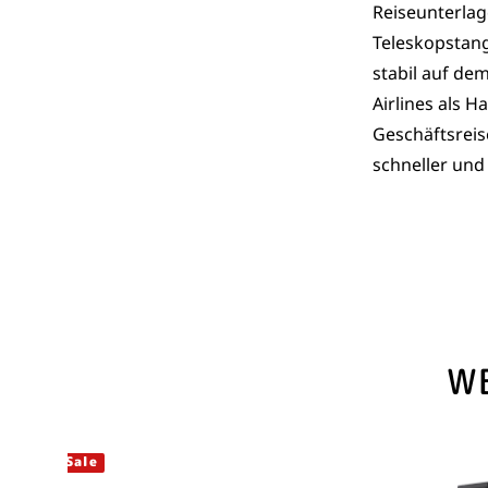
Reiseunterlag
Teleskopstang
stabil auf de
Airlines als 
Geschäftsreise
schneller und
W
Sale