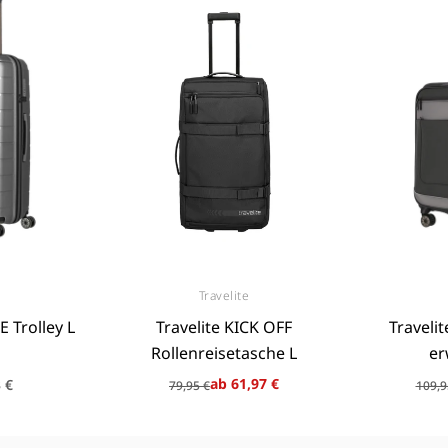
Travelite
ieter:
Anbieter:
E Trolley L
Travelite KICK OFF
Travelit
Rollenreisetasche L
er
er
Normaler
Verkaufspreis
Nor
Ver
ab 61,97 €
 €
79,95 €
109,9
Preis
Pre