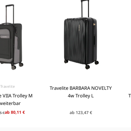
Travelite
Anbieter:
Travelite BARBARA NOVELTY
Anbieter:
e VIIA Trolley M
4w Trolley L
T
weiterbar
maler
kaufspreis
Normaler
ab 80,11 €
ab 123,47 €
5 €
is
Preis