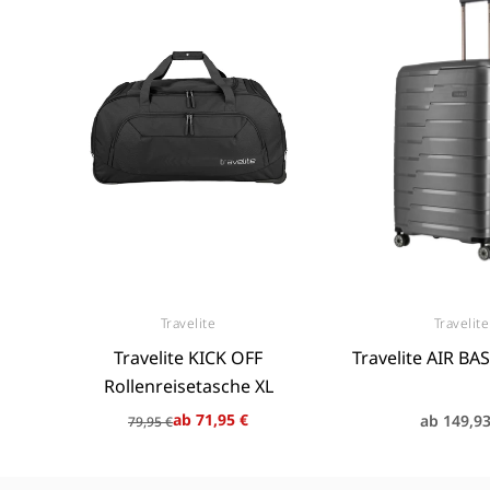
Travelite
Travelite
Anbieter:
Anb
Travelite KICK OFF
Travelite AIR BAS
Rollenreisetasche XL
Normaler
Verkaufspreis
Normal
ab 71,95 €
ab 149,93
79,95 €
Preis
Preis