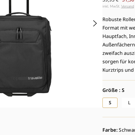
Preis
inkl. MwSt.
Versand
Robuste Rolle
Format mit we
Hauptfach, In
Außenfächern.
zweifach auszi
sorgen für ko
Kurztrips und 
Größe : S
S
L
Farbe:
Schwa
Med
2