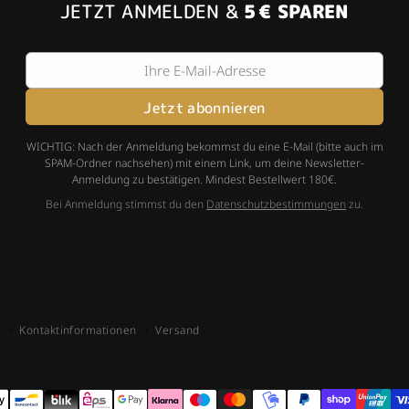
JETZT ANMELDEN &
5 € SPAREN
Ihre E-Mail-Adresse
Jetzt abonnieren
WICHTIG: Nach der Anmeldung bekommst du eine E-Mail (bitte auch im
SPAM-Ordner nachsehen) mit einem Link, um deine Newsletter-
Anmeldung zu bestätigen. Mindest Bestellwert 180€.
Bei Anmeldung stimmst du den
Datenschutzbestimmungen
zu.
m
Kontaktinformationen
Versand
gsmethoden