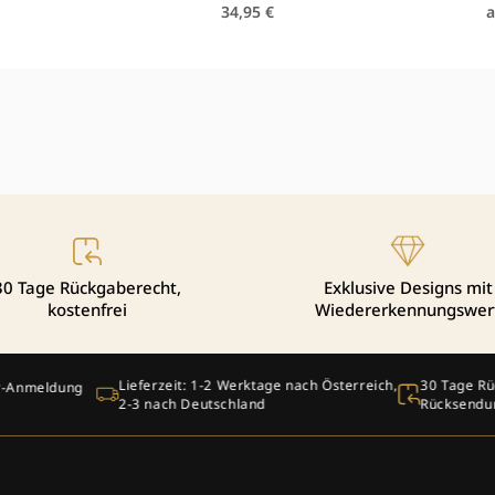
aler
Normaler
34,95 €
a
Preis
30 Tage Rückgaberecht,
Exklusive Designs mit
kostenfrei
Wiedererkennungswer
2 Werktage nach Österreich,
30 Tage Rückgaberecht – kostenlose
schland
Rücksendung innerhalb der EU