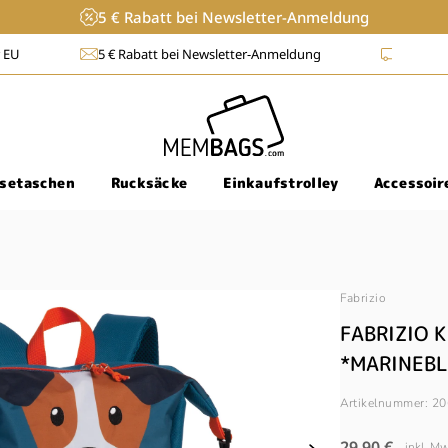
5 € Rabatt bei Newsletter-Anmeldung
nmeldung
Lieferzeit: 1-3 Werktage
30 Tage Rückgabe
isetaschen
Rucksäcke
Einkaufstrolley
Accessoir
Fabrizio
FABRIZIO 
*MARINEBL
Artikelnummer:
20
Normaler
29,90 €
inkl. M