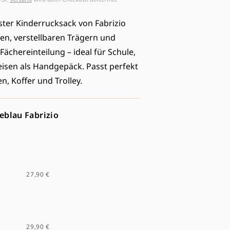
O
ster Kinderrucksack von Fabrizio
N
en, verstellbaren Trägern und
ächereinteilung – ideal für Schule,
eisen als Handgepäck. Passt perfekt
n, Koffer und Trolley.
eblau Fabrizio
ien
al
27,90 €
en
29,90 €