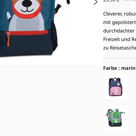
Preis
Cleverer, robu
mit gepolstert
durchdachter F
Freizeit und R
zu Reisetasche
Farbe : marin
Med
2
in
Mod
öffn