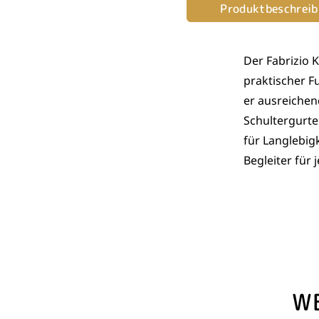
Produktbeschrei
Der Fabrizio 
praktischer F
er ausreichen
Schultergurt
für Langlebigk
Begleiter für 
W