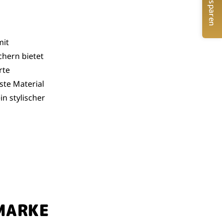
5 € sparen
mit
hern bietet
rte
te Material
in stylischer
MARKE