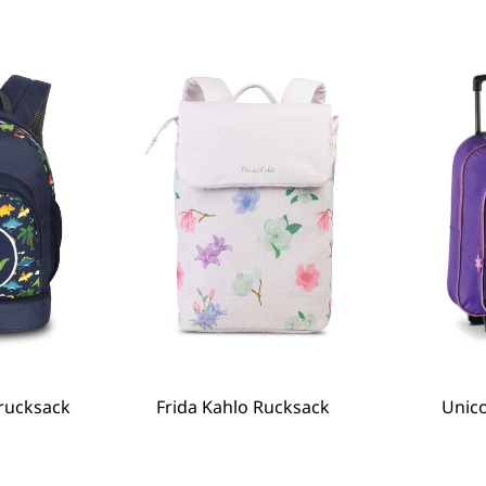
rrucksack
ieter:
Frida Kahlo Rucksack
Anbieter:
Unic