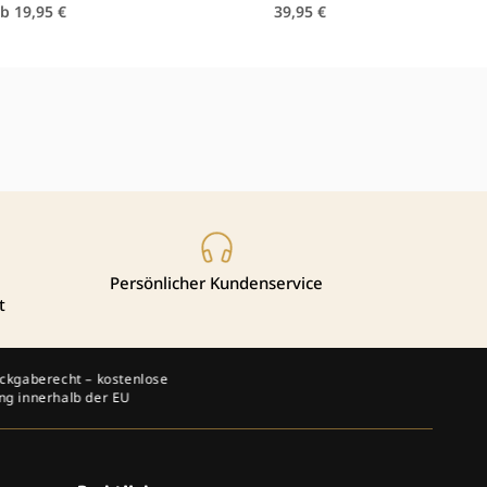
Normaler
Normaler
b 19,95 €
39,95 €
Preis
Preis
Persönlicher Kundenservice
t
5 € Rabatt bei Newsletter-Anmeldung