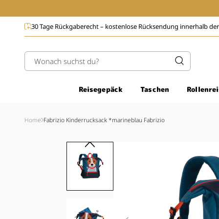
Direkt
zum
Inhalt
se Rücksendung innerhalb der EU
5 € Rabatt bei Newsletter-A
Wonach suchst du?
Reisegepäck
Taschen
Rollenre
Home
Fabrizio Kinderrucksack *marineblau Fabrizio