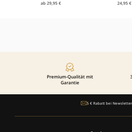
Normaler
Norm
ab 29,95 €
24,95 €
Preis
Preis
Premium-Qualität mit
Garantie
nlose
Lieferzeit: 1-
5 € Rabatt bei Newsletter-Anmeldung
2-3 nach Deut